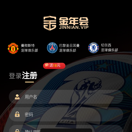
送
18
元
注册
登录