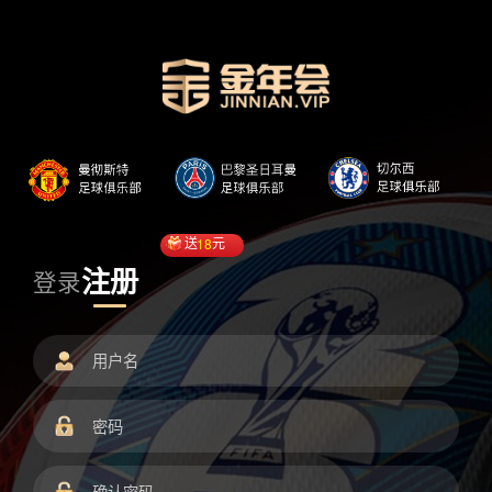
送
18
元
注册
登录